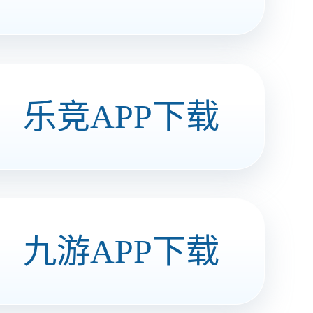
完美官网
星空体育平台官方网站
米兰平台