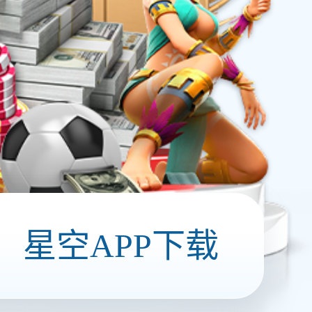
合逐渐成型，骑士管理
心，且避免未来顶薪续
交易资产：超过10个
力新星，完全足以打动
，真正跻身争冠第一梯
母哥透支未来，转而瞄准
雷霆成功将这位骑士内
牌。这场静默的布局，