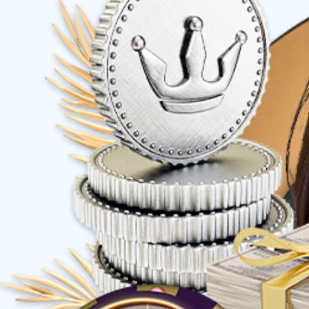
放弃“字母哥
自雷霆上赛季展现出
士指出，雷霆无意卷
巨星，但他的打法和
霆已经拥有霍姆格伦
系。对于这支志在长
骑士全能内
相比之下，骑士阵中的
内线，不仅具备出色
于雷霆目前“五外”进
下，雷霆将能构建起“
弥补彼此短板。更重
算的传统建队哲学。