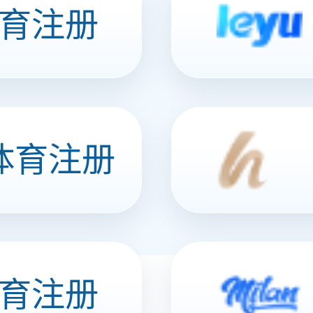
涯
后
呼
胜
迷