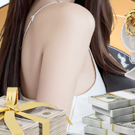
”：理性背后的阵容考量
远超预期的竞争力后，关于他们可能出手争夺字母哥的传闻便不
入这场代价高昂的争夺，实则出于对球队化学反应的清醒判断。
合同年限，意味着任何交易都需拆解目前围绕亚历山大建立的年
、威廉姆斯等潜力新星，强行引入字母哥不仅会破坏薪资空间，
期崛起的球队而言，维持阵容的灵活性与稳定性，远比短期堆砌
线：完美适配雷霆战术的“最后拼图”
全能内线——埃文·莫布利，才是雷霆管理层真正心仪的目标。这
的护框能力，更拥有罕见的换防至外线的机动性，以及越来越成
攻体系而言，霍姆格伦虽能拉开空间，但护框稳定性尚有提升空
双塔”配置：霍姆格伦负责外线投射与协防，莫布利主攻内线护
要的是，莫布利的合同仍处于新秀红利期，交易代价远低于字母