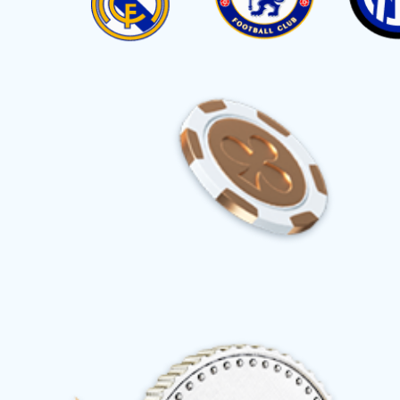
雷霆无
在NBA交易流言甚嚣
轻劲旅可能酝酿一场轰
层并未将“字母哥”视
间让西部暗流涌动的