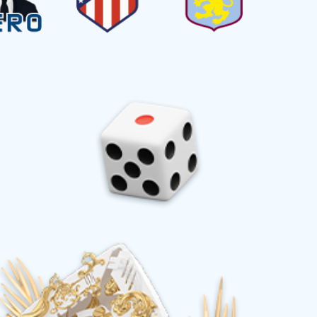
全能内线
当外界普遍猜测这支年
消息却显示，雷霆管理
身上。这一战略转向，瞬